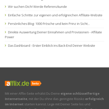
Wir suchen Dich! Werde Referenzkunde
Einfache Schritte zur eigenen und erfolgreichen Affiliate-Website
Persönliches Blog: 1000 Frösche und kein Prinz in Sicht...
Direkte Auswertung Deiner Einnahmen und Provisionen - Affiliate
Power
Das Dashboard - Erster Einblick ins Back-End Deiner Website
Mit einer Afflix-Seite erhälst Du Deine
eigene schlüsselfertige
Internetseite
, mit der Du ohne das geringste Risisko
erfolgreich
im Internet
starten kannst. Lege mit Deiner Seite los und