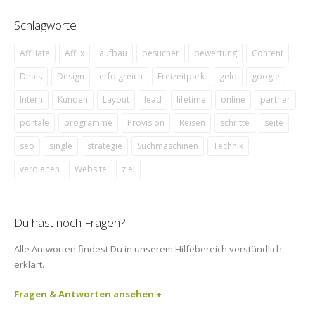
Schlagworte
Affiliate
Afflix
aufbau
besucher
bewertung
Content
Deals
Design
erfolgreich
Freizeitpark
geld
google
Intern
Kunden
Layout
lead
lifetime
online
partner
portale
programme
Provision
Reisen
schritte
seite
seo
single
strategie
Suchmaschinen
Technik
verdienen
Website
ziel
Du hast noch Fragen?
Alle Antworten findest Du in unserem Hilfebereich verständlich
erklärt.
Fragen & Antworten ansehen +