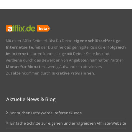
Mit einer Afflix-Seite erhälst Du Deine
eigene schlüsselfertige
Internetseite
, mit der Du ohne das geringste Risisko
erfolgreich
im Internet
starten kannst. Lege mit Deiner Seite los und
verdiene durch das Bewerben von Angeboten namhafter Partner
Monat für Monat
mit wenig Aufwand ein attraktives
Zusatzeinkommen durch
lukrative Provisionen
.
Aktuelle News & Blog
Wir suchen Dich! Werde Referenzkunde
Einfache Schritte zur eigenen und erfolgreichen Affiliate-Website