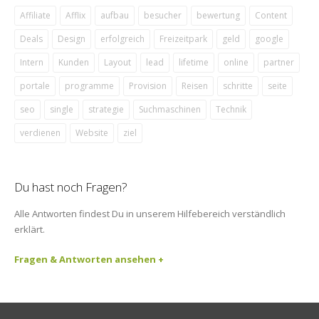
Affiliate
Afflix
aufbau
besucher
bewertung
Content
Deals
Design
erfolgreich
Freizeitpark
geld
google
Intern
Kunden
Layout
lead
lifetime
online
partner
portale
programme
Provision
Reisen
schritte
seite
seo
single
strategie
Suchmaschinen
Technik
verdienen
Website
ziel
Du hast noch Fragen?
Alle Antworten findest Du in unserem Hilfebereich verständlich
erklärt.
Fragen & Antworten ansehen +